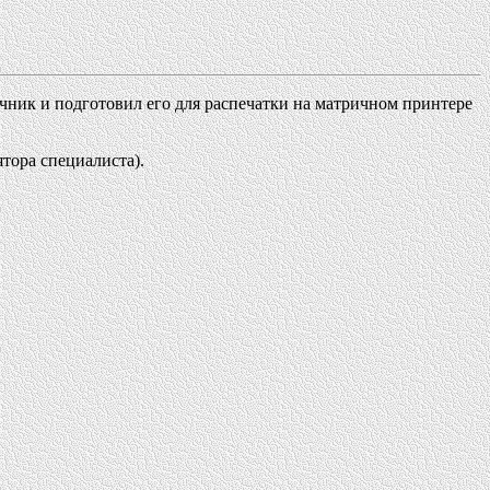
чник и подготовил его для распечатки на матричном принтере
тора специалиста).