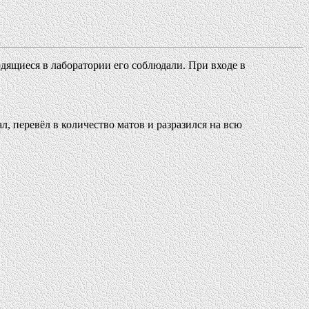
одящиеся в лаборатории его соблюдали. При входе в
, перевёл в количество матов и разразился на всю