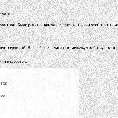
о мате
вучит мат. Было решено напечатать этот договор и чтобы все нах
ь сердитый. Выгреб из кармана всю мелочь, что была, посчитал
или недорого...