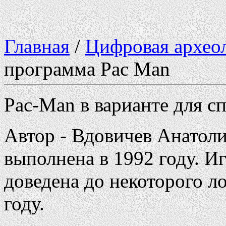
Главная
/
Цифровая архео
программа Pac Man
Pac-Man в варианте для с
Автор - Вдовичев Анатоли
выполнена в 1992 году. Иг
доведена до некоторого л
году.