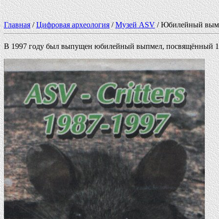
Главная
/
Цифровая археология
/
Музей ASV
/ Юбилейный вым
В 1997 году был выпущен юбилейный выпмел, посвящённый 1