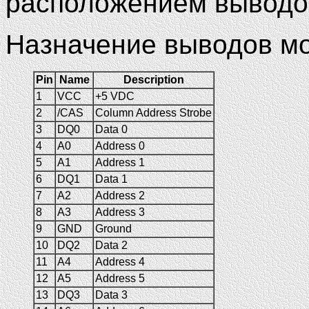
расположением выводо
Назначение выводов мо
Pin
Name
Description
1
VCC
+5 VDC
2
/CAS
Column Address Strobe
3
DQ0
Data 0
4
A0
Address 0
5
A1
Address 1
6
DQ1
Data 1
7
A2
Address 2
8
A3
Address 3
9
GND
Ground
10
DQ2
Data 2
11
A4
Address 4
12
A5
Address 5
13
DQ3
Data 3