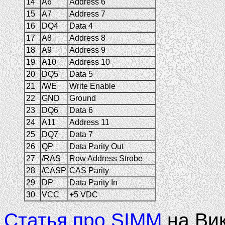
14
A6
Address 6
15
A7
Address 7
16
DQ4
Data 4
17
A8
Address 8
18
A9
Address 9
19
A10
Address 10
20
DQ5
Data 5
21
/WE
Write Enable
22
GND
Ground
23
DQ6
Data 6
24
A11
Address 11
25
DQ7
Data 7
26
QP
Data Parity Out
27
/RAS
Row Address Strobe
28
/CASP
CAS Parity
29
DP
Data Parity In
30
VCC
+5 VDC
Статья про SIMM
на Вик