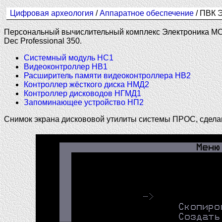
Цифровая археология
/
Аппаратное обеспечение
/ ПВК 
Персональный вычислительный комплекс Электроника МС
Dec Professional 350.
Системный модуль НС1
Видеоконтроллер НВ1
Расширитель памяти видеоконтроллера НВ2
Контроллер жёсткого диска НМД2
Контроллер дисководов НГМД1
Запоминающее устройство НП2
Снимок экрана дискововой утилиты системы ПРОС, сдел