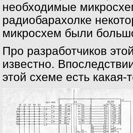
необходимые микросхем
радиобарахолке некото
микросхем были большо
Про разработчиков это
известно. Впоследстви
этой схеме есть какая-