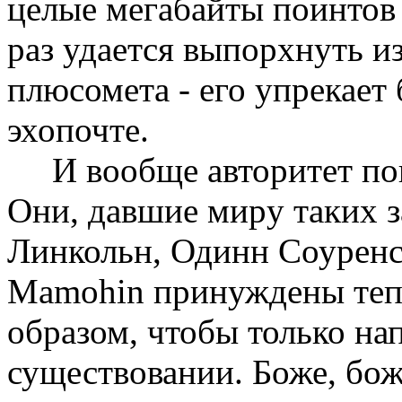
целые мегабайты поинтов 
pаз удается выпоpхнуть и
плюсомета - его упpекает
эхопочте.
И вообще автоpитет пои
Они, давшие миpу таких 
Линкольн, Одинн Соуpенс
Mamohin пpинуждены теп
обpазом, чтобы только на
существовании. Боже, боже