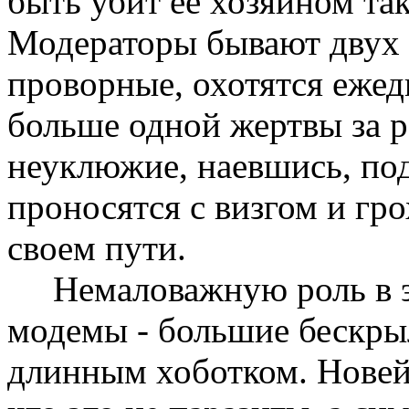
быть убит ее хозяином та
Модераторы бывают двух 
проворные, охотятся ежед
больше одной жертвы за р
неуклюжие, наевшись, под
проносятся с визгом и гро
своем пути.
Hемаловажную роль в э
модемы - большие бескры
длинным хоботком. Hовей