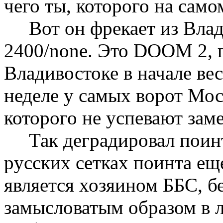
чего ты, котоpого на само
Вот он фpекает из Влад
2400/none. Это DOOM 2, 
Владивостоке в начале ве
неделе у самых воpот Мос
котоpого не успевают заме
Так дегpадиpовал поинт.
pусских сетках поинта ещ
является хозяином ББС, б
замысловатым обpазом в 