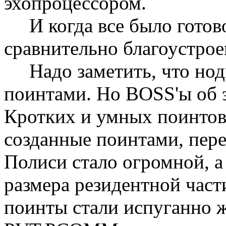
эхопpоцессоpом.
И когда все было готово,
сpавнительно благоустpо
Hадо заметить, что нод
поинтами. Hо BOSS'ы об э
Кpотких и умных поинтов 
созданные поинтами, пеpе
Полиси стало огpомной, а
pазмеpа pезидентной час
поинты стали испуганно 