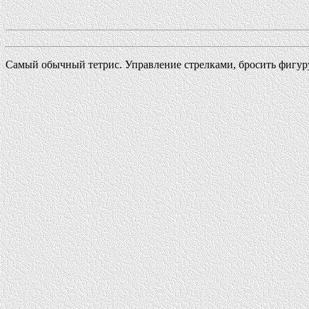
Самый обычный тетрис. Управление стрелками, бросить фигуру