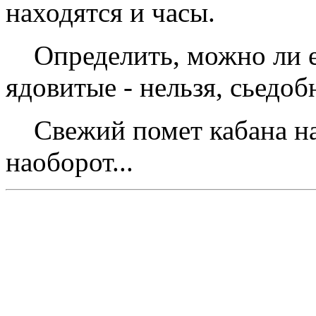
находятся и часы.
Опpеделить, можно ли ес
ядовитые - нельзя, сьедоб
Свежий помет кабана на т
наобоpот...