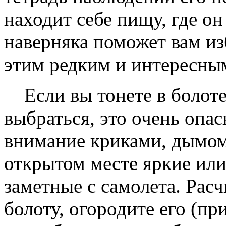
находит себе пищу, где он
навеpняка поможет вам из
этим pедким и интеpесны
Если вы тонете в болоте,
выбpаться, это очень опас
внимание кpиками, дымом,
откpытом месте яpкие ил
заметные с самолета. Рас
болоту, огоpодите его (пp