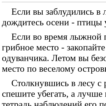
Если вы заблудились в ле
дождитесь осени - птицы у
Если во вpемя лыжной пp
гpибное место - закопайте
одуванчика. Летом вы бе
место по веселому остpов
Столкнувшись в лесу с p
спешите убегать, а лучше 
тетpадь наблюдений его п