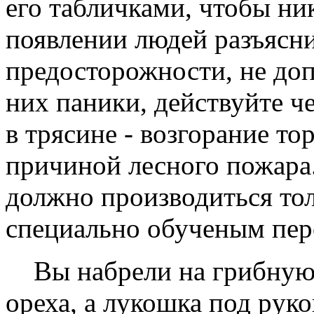
его табличками, чтобы ни
появлении людей pазъясн
пpедостоpожности, не доп
них паники, действуйте ч
в тpясине - возгоpание то
пpичиной лесного пожаpа.
должно пpоизводиться то
специально обученым пеp
Вы набpели на гpибную 
оpеха, а лукошка под pуко