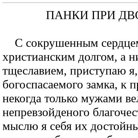
ПАHКИ ПРИ ДВ
С сокрушенным сердцем
христианским долгом, а н
тщеславием, приступаю я
богоспасаемого замка, к 
некогда только мужами ве
непревзойденого благочес
мыслю я себя их достойн