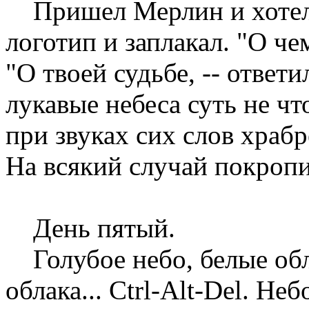
Пришел Мерлин и хотел в
логотип и заплакал. "О че
"О твоей судьбе, -- ответи
лукавые небеса суть не чт
при звуках сих слов храб
Hа всякий случай покропи
День пятый.
Голубое небо, белые обла
облака... Ctrl-Alt-Del. Hеб