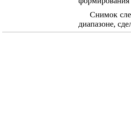
формирования 
Снимок слева
диапазоне, сд