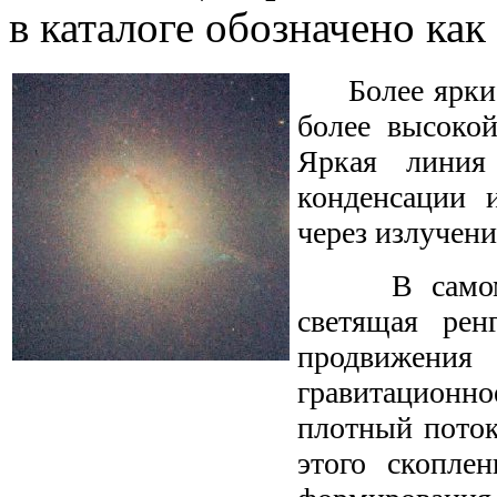
в каталоге обозначено как
Более яркие 
более высокой
Яркая линия
конденсации 
через излучени
В самом вер
светящая рен
продвижени
гравитационно
плотный поток
этого скопле