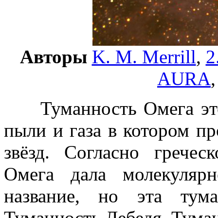
Авторы
K. M. Merrill
,
2
AURA
Туманность Омега это 
пыли и газа в котором п
звёзд. Согласно гречес
Омега дала молекуляр
название, но эта тум
Туманность Лебедя, Тума