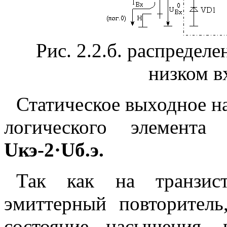
Рис. 2.2.б. распредел
низком в
Статическое выходное н
логического элемент
Uкэ-2·Uб.э.
Так как на транзи
эмиттерный повторител
состояние насыщения,