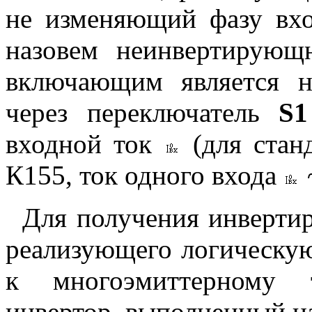
не изменяющий фазу вхо
назовем неинвертирующ
включающим является н
через переключатель
S1
входной ток
(для стан
К155, ток одного входа
~
Для получения инвертир
реализующего логическ
к многоэмиттерному 
инвертор, выполненный н