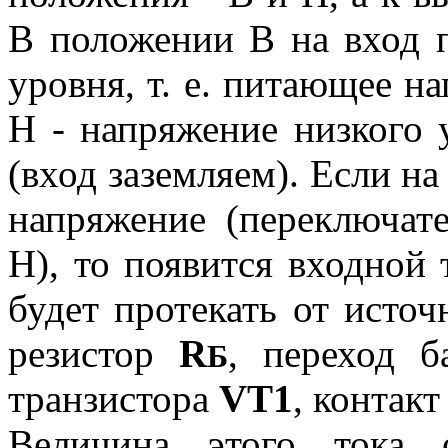
В положении В на вход 
уровня, т. е. питающее 
Н - напряжение низкого 
(вход заземляем). Если на 
напряжение (переключат
Н), то появится входной
будет протекать от исто
резистор
R
, переход б
Б
транзистора
VT1
, контак
Величина этого тока о