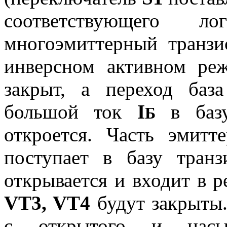
соответствующего ло
многоэмиттерный транз
инверсном активном реж
закрыт, а переход база
большой ток
I
в базу
Б
откроется. Часть эмитт
поступает в базу тран
открывается и входит в 
VT3, VT4
будут закрыты
с открытого и насы