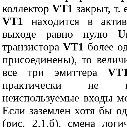
коллектор
VT1
закрыт, т.
VT1
находится в актив
выходе равно нулю
U
транзистора
VT1
более од
присоединены), то велич
все три эмиттера
VT
практически не изм
неиспользуемые входы м
Если заземлен хотя бы о
(рис. 2.1,б), смена лог