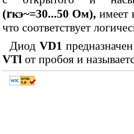
r
(
кэ~=30...50 Ом),
имеет 
что соответствует логиче
Диод
VD1
предназначен
VTl
от пробоя и называе