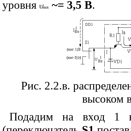
уровня
~= 3,5 В
.
Рис. 2.2.в. распредел
высоком 
Подадим на вход 1 н
(переключатель
S1
поставл