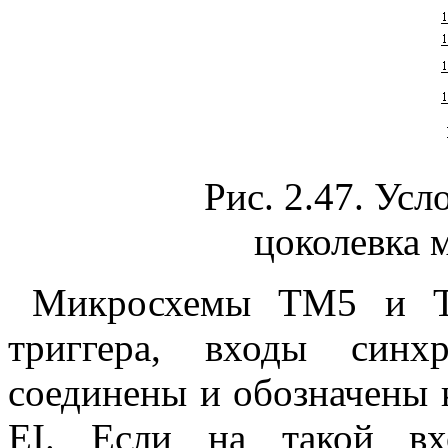
Рис. 2.47. Усл
цоколевка
Микросхемы ТM5 и Т
триггера, входы синх
соединены и обозначены 
EI. Если на такой вх