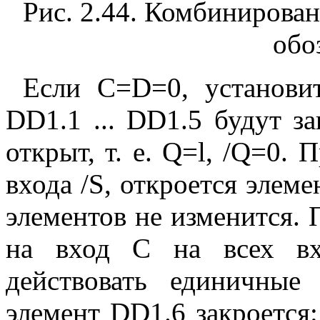
Рис. 2.44. Комбинирован
обо
Если C=D=0, установит
DD1.1 ... DD1.5 будут з
открыт, т. е. Q=l, /Q=0. 
входа /S, откроется элем
элементов не изменится. 
на вход С на всех вх
действовать единичные
элемент DD1.6 закроется: