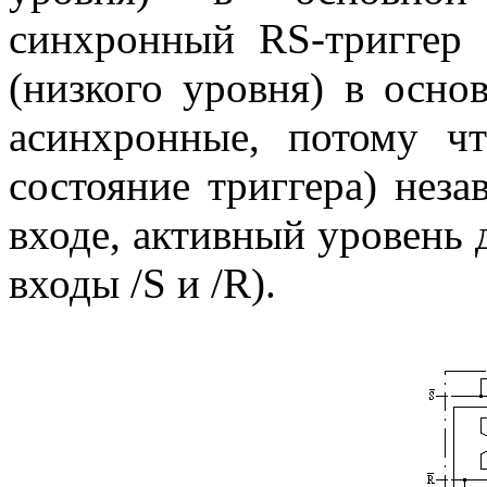
синхронный RS-триггер 
(низкого уровня) в осно
асинхронные, потому ч
состояние триггера) неза
входе, активный уровень д
входы /S и /R).