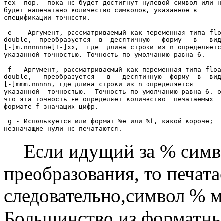
тех  пор,  пока не будет достигнут нулевой символ или н
будет напечатано количество символов, указанное в

спецификации точности.

 e -  Аргумент, рассматриваемый как переменная типа flo
double,  преобразуется  в  десятичную   форму   в   вид
[-]m.nnnnnne[+-]xx,  где  длина строки из n определяетс
указанной точностью. Точность по умолчанию равна 6.

 f - Аргумент, рассматриваемый как переменная типа floa
double,   преобразуется   в   десятичную  форму  в  вид
[-]mmm.nnnnn, где длина строки из n определяется

указанной  точностью.  Точность по умолчанию равна 6. о
что эта точность не определяет количество  печатаемых  
формате f значащих цифр.

 g - Используется или формат %е или %f, какой короче;

Если идущий за % симво
преобразования, то печата
следовательно,символ % м
Большинство из форматны