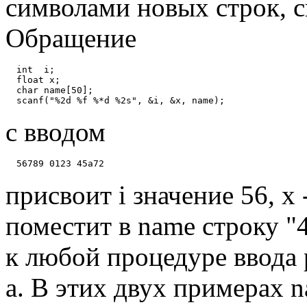
символами новых строк, с
Обращение
  int  i;

  float x;

  char name[50];

с вводом
присвоит i значение 56, x 
поместит в name строку 
к любой процедуре ввода 
a. В этих двух примерах n