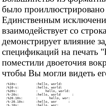
было проиллюстрировано 
Единственным исключением
взаимодействует со стро
демонстрирует влияние з
спецификаций на печать "h
поместили двоеточия вокр
чтобы Вы могли видеть ег
  :%10s:          :hello, world:

  :%10-s:         :hello, world:

  :%20s:          :    hello, world:

  :%-20s:         :hello, world      :

  :%20.10s:       :      hello, wor:

  :%-20.10s:      :hello, wor      :
