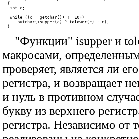
  {

   int c;

   while ((c = getchar()) != EOF)

      putchar(isupper(c) ? tolower(c) : c);

"Функции" isupper и tol
макросами, определенными 
проверяет, является ли ег
регистра, и возвращает не
и нуль в противном случа
букву из верхнего регистр
регистра. Независимо от т
реализованы на конкретн