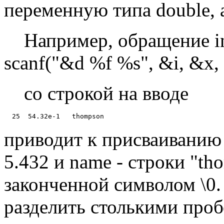
переменную типа double, а 
Например, обращение int 1
scanf("&d %f %s", &i, &x,
со строкой на вводе
приводит к присваиванию i
5.432 и name - строки "t
законченной символом \0.
разделить столькими проб