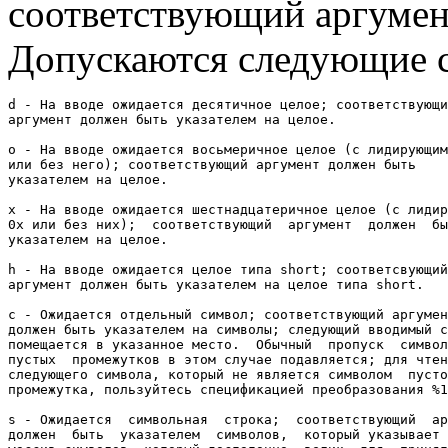
соответствующий аргумен
Допускаются следующие с
d - На вводе ожидается десятичное целое; соответствующи
аргумент должен быть указателем на целое.

o - На вводе ожидается восьмеричное целое (с лидирующим
или без него); соответствующий аргумент должен быть 

указателем на целое.

x - На вводе ожидается шестнадцатеричное целое (с лидир
0x или без них);  соответствующий  аргумент  должен  бы
указателем на целое.

h - На вводе ожидается целое типа short; соответсвующий

аргумент должен быть указателем на целое типа short.

c - Ожидается отдельный символ; соответствующий аргумен
должен быть указателем на символы; следующий вводимый с
помещается в указанное место.  Обычный  пропуск  символ
пустых  промежутков в этом случае подавляется; для чтен
следующего символа, который не является символом  пусто
промежутка, пользуйтесь спецификацией преобразования %1
s - Ожидается  символьная  строка;  соответствующий  ар
должен  быть  указателем  символов,  который указывает 