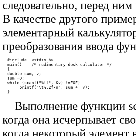
следовательно, перед ним
В качестве другого приме
элементарный калькулятор
преобразования ввода фун
  #include  <stdio.h>

  main()    /* rudimentary desk calculator */

  {

  double sum, v;

  sum =0;

  while (scanf("%lf", &v) !=EOF)

       printf("\t%.2f\n", sum += v);

Выполнение функции scan
когда она исчерпывает с
когда некоторый элемент в