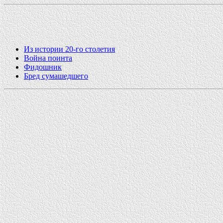
Из истории 20-го столетия
Война поинта
Фидошник
Бред сумашедшего