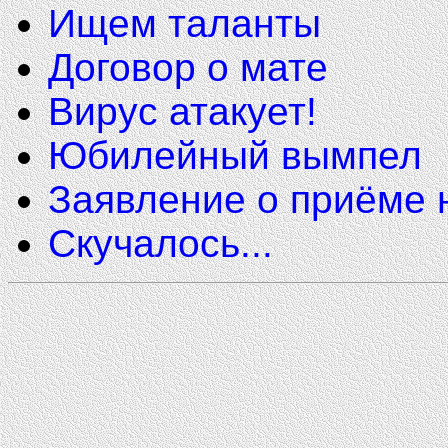
Ищем таланты
Договор о мате
Вирус атакует!
Юбилейный вымпел
Заявление о приёме 
Скучалось...